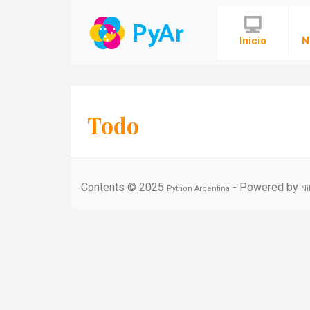
Ir al contenido principal
Inicio
N
Todo
Contents © 2025
- Powered by
Python Argentina
Ni