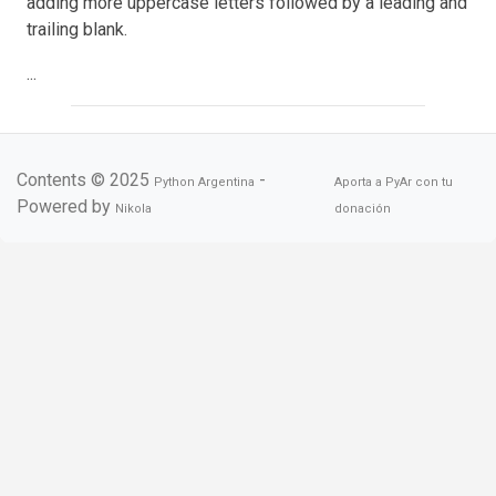
adding more uppercase letters followed by a leading and
trailing blank.
...
Contents © 2025
-
Python Argentina
Aporta a PyAr con tu
Powered by
Nikola
donación